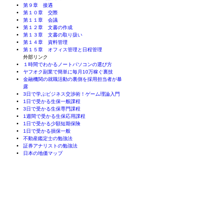
第９章 接遇
第１０章 交際
第１１章 会議
第１２章 文書の作成
第１３章 文書の取り扱い
第１４章 資料管理
第１５章 オフィス管理と日程管理
外部リンク
１時間でわかるノートパソコンの選び方
ヤフオク副業で簡単に毎月10万稼ぐ裏技
金融機関の就職活動の裏側を採用担当者が暴
露
3日で学ぶビジネス交渉術！ゲーム理論入門
1日で受かる生保一般課程
3日で受かる生保専門課程
1週間で受かる生保応用課程
1日で受かる少額短期保険
1日で受かる損保一般
不動産鑑定士の勉強法
証券アナリストの勉強法
日本の地価マップ