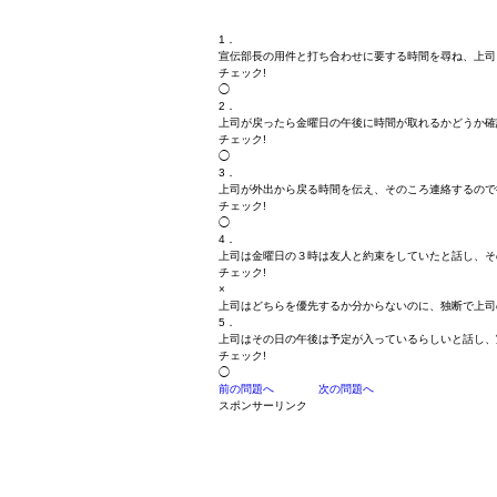
1．
宣伝部長の用件と打ち合わせに要する時間を尋ね、上司
チェック!
◯
2．
上司が戻ったら金曜日の午後に時間が取れるかどうか確
チェック!
◯
3．
上司が外出から戻る時間を伝え、そのころ連絡するので
チェック!
◯
4．
上司は金曜日の３時は友人と約束をしていたと話し、そ
チェック!
×
上司はどちらを優先するか分からないのに、独断で上司
5．
上司はその日の午後は予定が入っているらしいと話し、
チェック!
◯
前の問題へ
次の問題へ
スポンサーリンク