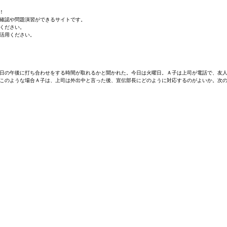
！
確認や問題演習ができるサイトです。
ください。
活用ください。
日の午後に打ち合わせをする時間が取れるかと聞かれた。今日は火曜日。Ａ子は上司が電話で、友
このような場合Ａ子は、上司は外出中と言った後、宣伝部長にどのように対応するのがよいか。次