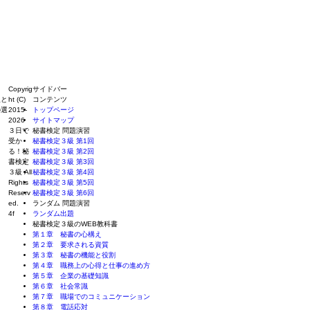
Copyrig
サイドバー
人と
ht (C)
コンテンツ
の選
2015-
トップページ
2026
サイトマップ
３日で
秘書検定 問題演習
受か
秘書検定３級 第1回
る！秘
秘書検定３級 第2回
書検定
秘書検定３級 第3回
３級
All
秘書検定３級 第4回
Rights
秘書検定３級 第5回
Reserv
秘書検定３級 第6回
ed.
ランダム 問題演習
4f
ランダム出題
秘書検定３級のWEB教科書
第１章 秘書の心構え
第２章 要求される資質
第３章 秘書の機能と役割
第４章 職務上の心得と仕事の進め方
第５章 企業の基礎知識
第６章 社会常識
第７章 職場でのコミュニケーション
第８章 電話応対