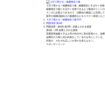
３日で受かる！秘書検定３級 - 秘書検定にすばやく合格
秘書検定３級にすばやく合格できるよう勉強ポイントの
ランダム出題もできるので、試験前の確認にも活用して
新卒や就職活動向けの基礎的なビネスマナー習得にもご
３日で受かる！秘書検定３級
TOP
問題演習 第4回
問題演習 - 第4回 第2問 - 必要とされる資質
第4回 - 2問 必要とされる資質
営業部長秘書Ａ子は上司の外出中に宣伝部長から、金曜
金曜日の３時に何か約束をしているのを耳にしている。
択肢が、それぞれ正しいか否かを答えなさい。
スポンサーリンク