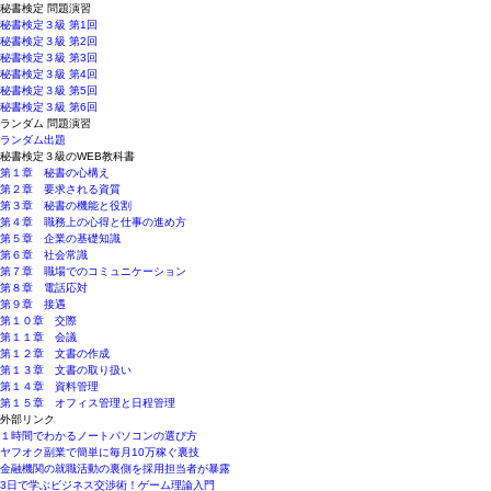
秘書検定 問題演習
秘書検定３級 第1回
秘書検定３級 第2回
秘書検定３級 第3回
秘書検定３級 第4回
秘書検定３級 第5回
秘書検定３級 第6回
ランダム 問題演習
ランダム出題
秘書検定３級のWEB教科書
第１章 秘書の心構え
第２章 要求される資質
第３章 秘書の機能と役割
第４章 職務上の心得と仕事の進め方
第５章 企業の基礎知識
第６章 社会常識
第７章 職場でのコミュニケーション
第８章 電話応対
第９章 接遇
第１０章 交際
第１１章 会議
第１２章 文書の作成
第１３章 文書の取り扱い
第１４章 資料管理
第１５章 オフィス管理と日程管理
外部リンク
１時間でわかるノートパソコンの選び方
ヤフオク副業で簡単に毎月10万稼ぐ裏技
金融機関の就職活動の裏側を採用担当者が暴露
3日で学ぶビジネス交渉術！ゲーム理論入門