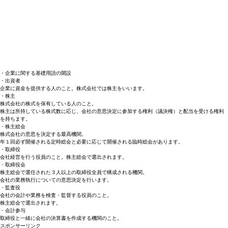
・企業に関する基礎用語の開設
・出資者
企業に資金を提供する人
のこと。株式会社では株主をいいます。
・株主
株式会社の株式を保有している人
のこと。
株主は所持している株式数に応じ、会社の意思決定に参加する権利（議決権）と配当を受ける権利
を持ちます。
・株主総会
株式会社の意思を決定する最高機関
。
年１回必ず開催される定時総会と必要に応じて開催される臨時総会があります。
・取締役
会社経営を行う役員
のこと。株主総会で選出されます。
・取締役会
株主総会で選任された３人以上の取締役全員で構成される機関。
会社の業務執行についての意思決定を行います。
・監査役
会社の会計や業務を検査・監督する役員
のこと。
株主総会で選出されます。
・会計参与
取締役と一緒に会社の決算書を作成する機関
のこと。
スポンサーリンク