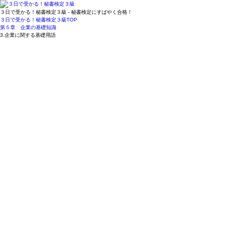
３日で受かる！秘書検定３級 - 秘書検定にすばやく合格！
３日で受かる！秘書検定３級
TOP
第５章 企業の基礎知識
3.企業に関する基礎用語